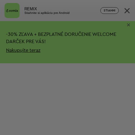
×
REMIX
STIAHNI
Stiahnite si aplikáciu pre Android
×
-
30%
ZĽAVA + BEZPLATNÉ DORUČENIE
WELCOME
DARČEK PRE VÁS!
Nakupujte teraz