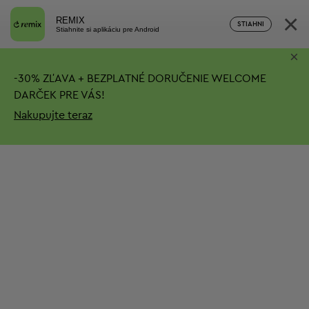
×
REMIX
STIAHNI
Stiahnite si aplikáciu pre Android
×
-
30%
ZĽAVA + BEZPLATNÉ DORUČENIE
WELCOME
DARČEK PRE VÁS!
Nakupujte teraz