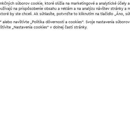
unkčných súborov cookie, ktoré slúžia na marketingové a analytické účely 
žívajú na prispôsobenie obsahu a reklám a na analýzu návštev stránky a mob
ré by ste chceli. Ak súhlasíte, potvrďte to kliknutím na tlačidlo „Áno, sú
ií“ alebo navštívte „Politika dôvernosti a cookies“. Svoje nastavenia súbor
štívite „Nastavenia cookies“ v dolnej časti stránky.