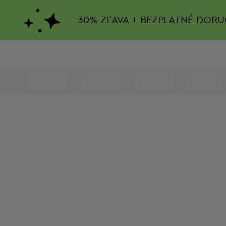
-
30%
ZĽAVA + BEZPLATNÉ DORU