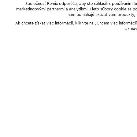
Spoločnosť Remix odporúča, aby ste súhlasili s používaním f
marketingovými partnermi a analytikmi. Tieto súbory cookie sa pou
nám pomáhajú ukázať vám produkty, kto
Ak chcete získať viac informácií, kliknite na „Chcem viac informác
ak nav