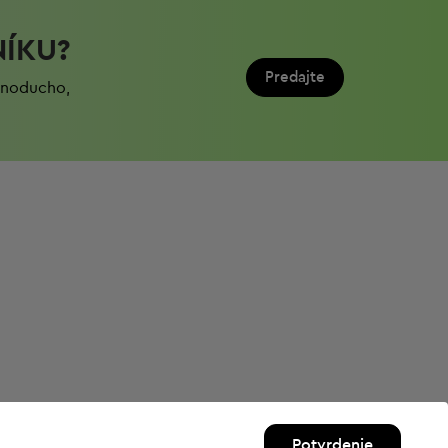
NÍKU?
Predajte
ednoduchо,
Potvrdenie