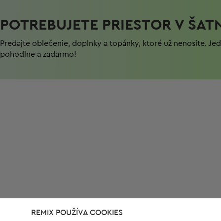
POTREBUJETE PRIESTOR V ŠAT
Predajte oblečenie, doplnky a topánky, ktoré už nenosíte. J
pohodlnе a zadarmo!
REMIX POUŽÍVA COOKIES