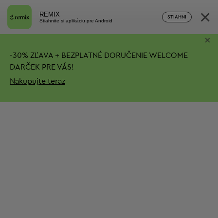
×
REMIX
STIAHNI
Stiahnite si aplikáciu pre Android
×
-
30%
ZĽAVA + BEZPLATNÉ DORUČENIE
WELCOME
DARČEK PRE VÁS!
Nakupujte teraz