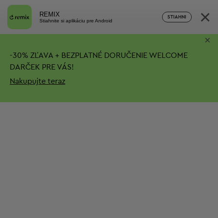
×
REMIX
STIAHNI
Stiahnite si aplikáciu pre Android
×
-
30%
ZĽAVA + BEZPLATNÉ DORUČENIE
WELCOME
DARČEK PRE VÁS!
Nakupujte teraz