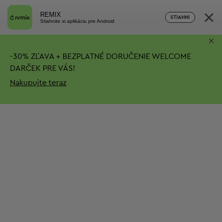
×
REMIX
STIAHNI
Stiahnite si aplikáciu pre Android
×
-
30%
ZĽAVA + BEZPLATNÉ DORUČENIE
WELCOME
DARČEK PRE VÁS!
Nakupujte teraz