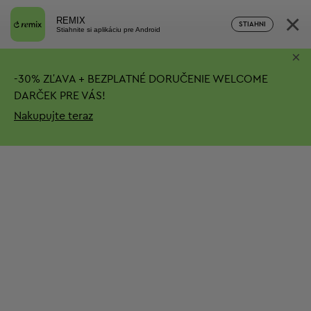
×
REMIX
STIAHNI
Stiahnite si aplikáciu pre Android
×
-
30%
ZĽAVA + BEZPLATNÉ DORUČENIE
WELCOME
DARČEK PRE VÁS!
Nakupujte teraz