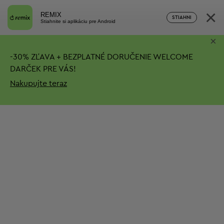
×
REMIX
STIAHNI
Stiahnite si aplikáciu pre Android
×
-
30%
ZĽAVA + BEZPLATNÉ DORUČENIE
WELCOME
DARČEK PRE VÁS!
Nakupujte teraz