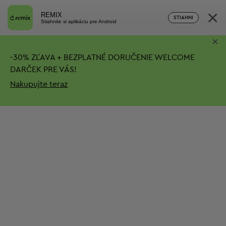
×
REMIX
STIAHNI
Stiahnite si aplikáciu pre Android
×
-
30%
ZĽAVA + BEZPLATNÉ DORUČENIE
WELCOME
DARČEK PRE VÁS!
Nakupujte teraz