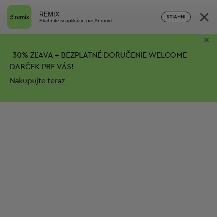
×
REMIX
STIAHNI
Stiahnite si aplikáciu pre Android
×
-
30%
ZĽAVA + BEZPLATNÉ DORUČENIE
WELCOME
DARČEK PRE VÁS!
Nakupujte teraz