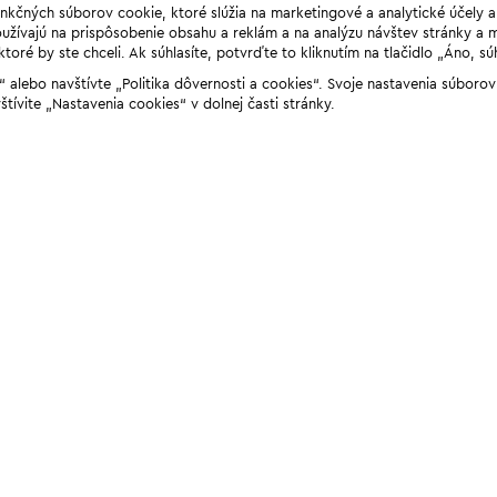
unkčných súborov cookie, ktoré slúžia na marketingové a analytické účely 
žívajú na prispôsobenie obsahu a reklám a na analýzu návštev stránky a mob
ré by ste chceli. Ak súhlasíte, potvrďte to kliknutím na tlačidlo „Áno, sú
ií“ alebo navštívte „Politika dôvernosti a cookies“. Svoje nastavenia súbor
štívite „Nastavenia cookies“ v dolnej časti stránky.