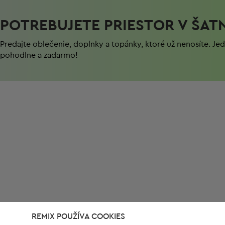
POTREBUJETE PRIESTOR V ŠAT
Predajte oblečenie, doplnky a topánky, ktoré už nenosíte. J
pohodlnе a zadarmo!
REMIX POUŽÍVA COOKIES