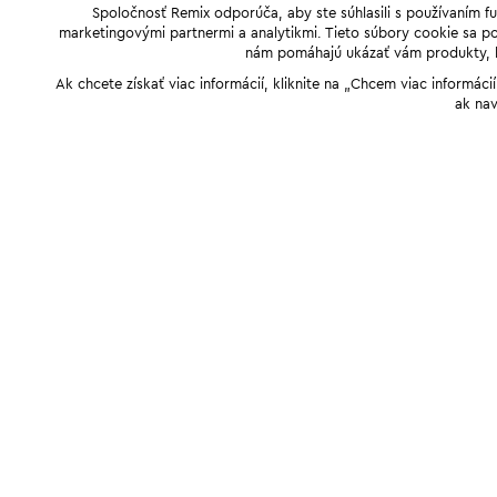
Spoločnosť Remix odporúča, aby ste súhlasili s používaním f
marketingovými partnermi a analytikmi. Tieto súbory cookie sa pou
nám pomáhajú ukázať vám produkty, kto
Ak chcete získať viac informácií, kliknite na „Chcem viac informác
ak nav