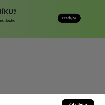
NÍKU?
Predajte
ednoduchо,
Potvrdenie