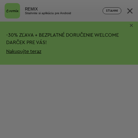
×
REMIX
STIAHNI
Stiahnite si aplikáciu pre Android
×
-
30%
ZĽAVA + BEZPLATNÉ DORUČENIE
WELCOME
DARČEK PRE VÁS!
Nakupujte teraz