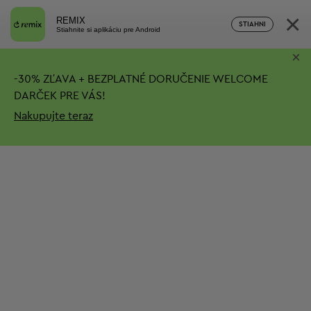
×
REMIX
STIAHNI
Stiahnite si aplikáciu pre Android
×
-
30%
ZĽAVA + BEZPLATNÉ DORUČENIE
WELCOME
DARČEK PRE VÁS!
Nakupujte teraz