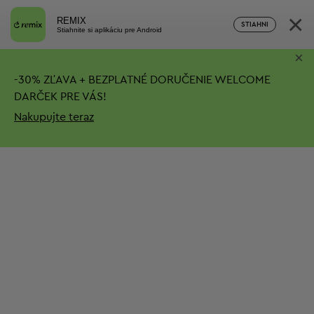
×
REMIX
STIAHNI
Stiahnite si aplikáciu pre Android
×
-
30%
ZĽAVA + BEZPLATNÉ DORUČENIE
WELCOME
DARČEK PRE VÁS!
Nakupujte teraz