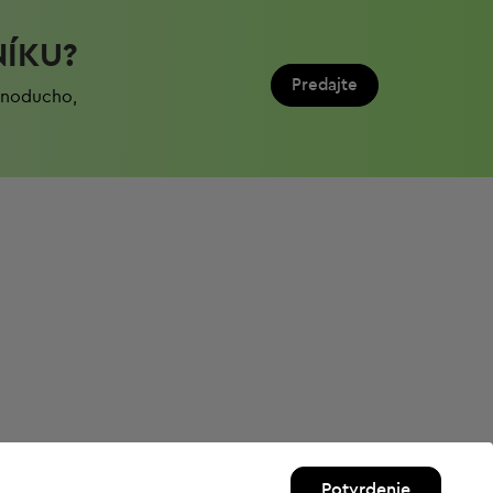
NÍKU?
Predajte
ednoduchо,
Potvrdenie