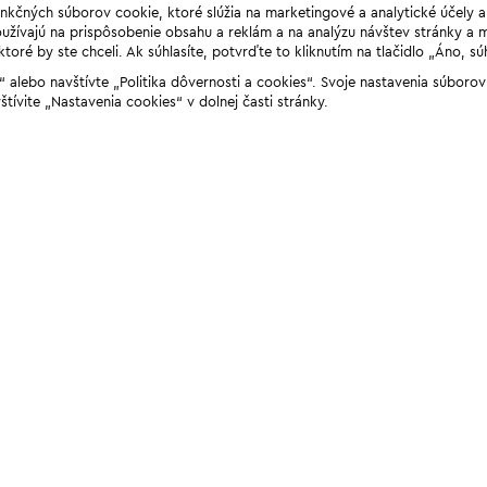
unkčných súborov cookie, ktoré slúžia na marketingové a analytické účely 
žívajú na prispôsobenie obsahu a reklám a na analýzu návštev stránky a mob
ré by ste chceli. Ak súhlasíte, potvrďte to kliknutím na tlačidlo „Áno, sú
ií“ alebo navštívte „Politika dôvernosti a cookies“. Svoje nastavenia súbor
štívite „Nastavenia cookies“ v dolnej časti stránky.