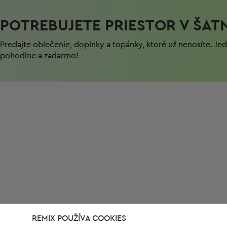
POTREBUJETE PRIESTOR V ŠAT
Predajte oblečenie, doplnky a topánky, ktoré už nenosíte. J
pohodlnе a zadarmo!
REMIX POUŽÍVA COOKIES