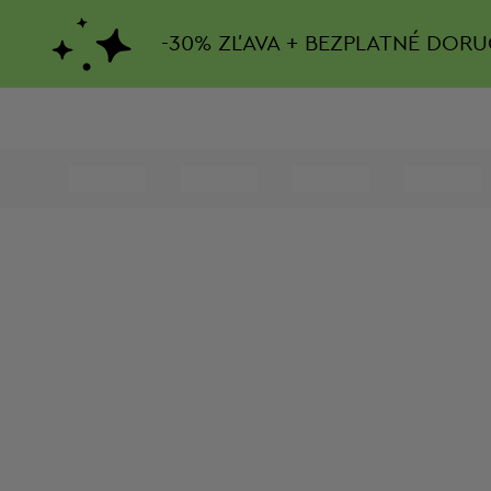
-
30%
ZĽAVA + BEZPLATNÉ DORU