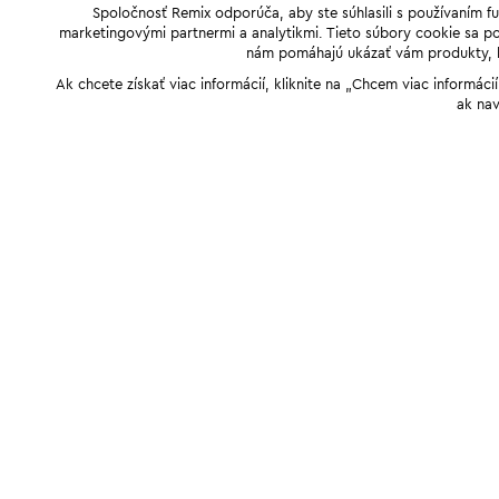
Spoločnosť Remix odporúča, aby ste súhlasili s používaním f
marketingovými partnermi a analytikmi. Tieto súbory cookie sa pou
nám pomáhajú ukázať vám produkty, kto
Ak chcete získať viac informácií, kliknite na „Chcem viac informác
ak nav