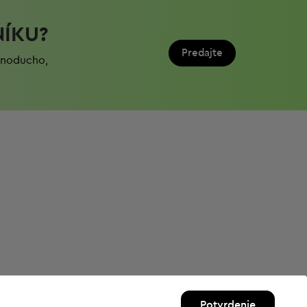
NÍKU?
Predajte
ednoduchо,
Potvrdenie