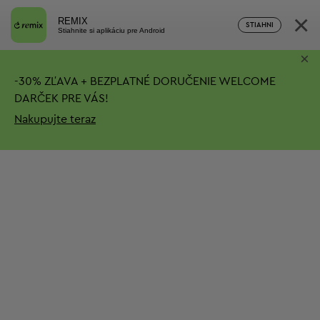
×
REMIX
STIAHNI
Stiahnite si aplikáciu pre Android
×
-
30%
ZĽAVA + BEZPLATNÉ DORUČENIE
WELCOME
DARČEK PRE VÁS!
Nakupujte teraz