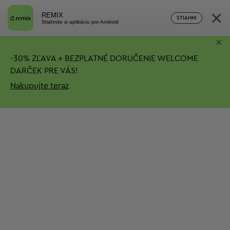
×
REMIX
STIAHNI
Stiahnite si aplikáciu pre Android
×
-
30%
ZĽAVA + BEZPLATNÉ DORUČENIE
WELCOME
DARČEK PRE VÁS!
Nakupujte teraz