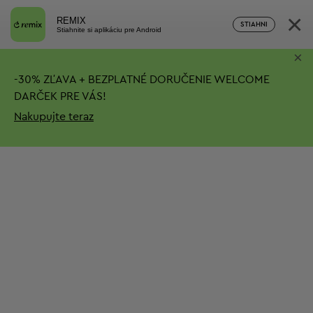
×
REMIX
STIAHNI
Stiahnite si aplikáciu pre Android
×
-
30%
ZĽAVA + BEZPLATNÉ DORUČENIE
WELCOME
DARČEK PRE VÁS!
Nakupujte teraz