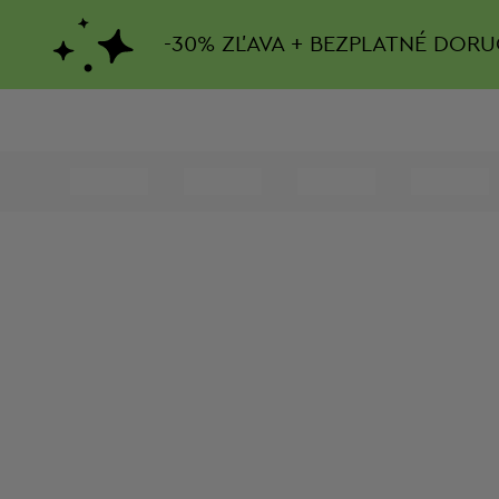
-
30%
ZĽAVA + BEZPLATNÉ DORU