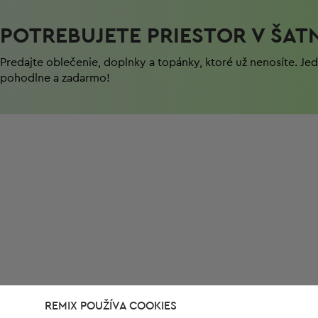
POTREBUJETE PRIESTOR V ŠAT
Predajte oblečenie, doplnky a topánky, ktoré už nenosíte. J
pohodlnе a zadarmo!
REMIX POUŽÍVA COOKIES