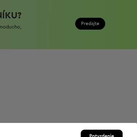
NÍKU?
Predajte
ednoduchо,
Potvrdenie