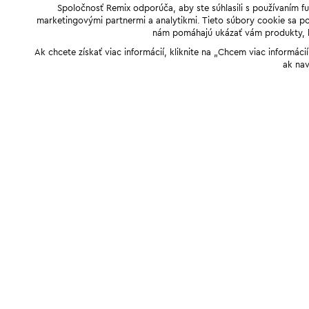
Spoločnosť Remix odporúča, aby ste súhlasili s používaním f
marketingovými partnermi a analytikmi. Tieto súbory cookie sa pou
nám pomáhajú ukázať vám produkty, kto
Ak chcete získať viac informácií, kliknite na „Chcem viac informác
ak nav