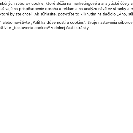
unkčných súborov cookie, ktoré slúžia na marketingové a analytické účely 
žívajú na prispôsobenie obsahu a reklám a na analýzu návštev stránky a mob
ré by ste chceli. Ak súhlasíte, potvrďte to kliknutím na tlačidlo „Áno, sú
ií“ alebo navštívte „Politika dôvernosti a cookies“. Svoje nastavenia súbor
štívite „Nastavenia cookies“ v dolnej časti stránky.