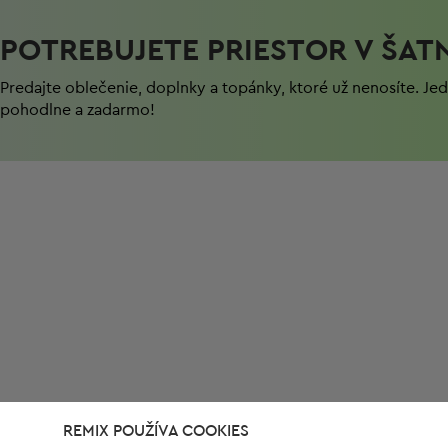
POTREBUJETE PRIESTOR V ŠAT
Predajte oblečenie, doplnky a topánky, ktoré už nenosíte. J
pohodlnе a zadarmo!
REMIX POUŽÍVA COOKIES