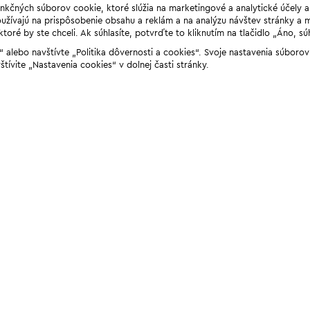
unkčných súborov cookie, ktoré slúžia na marketingové a analytické účely 
žívajú na prispôsobenie obsahu a reklám a na analýzu návštev stránky a mob
ré by ste chceli. Ak súhlasíte, potvrďte to kliknutím na tlačidlo „Áno, sú
ií“ alebo navštívte „Politika dôvernosti a cookies“. Svoje nastavenia súbor
štívite „Nastavenia cookies“ v dolnej časti stránky.