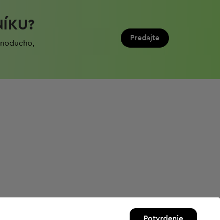
NÍKU?
Predajte
ednoduchо,
Potvrdenie