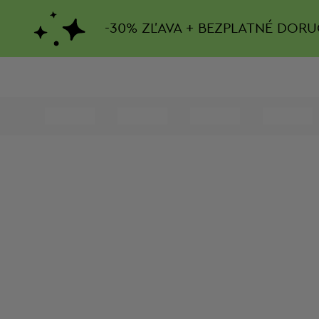
-
30%
ZĽAVA + BEZPLATNÉ DORU