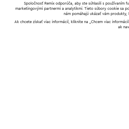
Spoločnosť Remix odporúča, aby ste súhlasili s používaním f
marketingovými partnermi a analytikmi. Tieto súbory cookie sa pou
nám pomáhajú ukázať vám produkty, kto
Ak chcete získať viac informácií, kliknite na „Chcem viac informác
ak nav