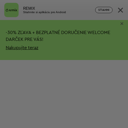
×
REMIX
STIAHNI
Stiahnite si aplikáciu pre Android
×
-
30%
ZĽAVA + BEZPLATNÉ DORUČENIE
WELCOME
DARČEK PRE VÁS!
Nakupujte teraz