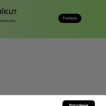
NÍKU?
Predajte
ednoduchо,
Potvrdenie