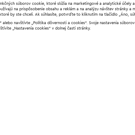
unkčných súborov cookie, ktoré slúžia na marketingové a analytické účely 
žívajú na prispôsobenie obsahu a reklám a na analýzu návštev stránky a mob
ré by ste chceli. Ak súhlasíte, potvrďte to kliknutím na tlačidlo „Áno, sú
ií“ alebo navštívte „Politika dôvernosti a cookies“. Svoje nastavenia súbor
štívite „Nastavenia cookies“ v dolnej časti stránky.