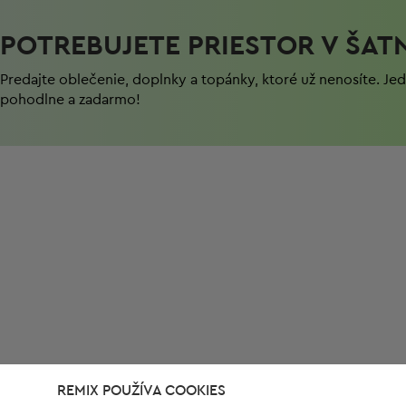
POTREBUJETE PRIESTOR V ŠAT
Predajte oblečenie, doplnky a topánky, ktoré už nenosíte. J
pohodlnе a zadarmo!
REMIX POUŽÍVA COOKIES