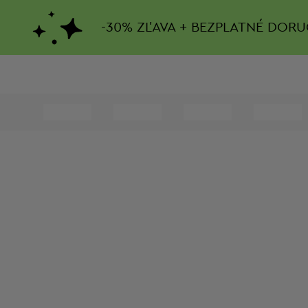
-
30%
ZĽAVA + BEZPLATNÉ DORU