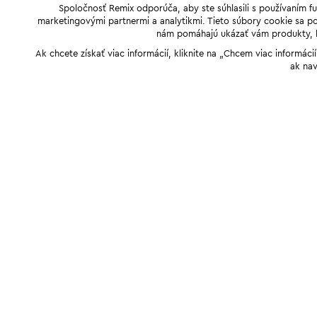
Spoločnosť Remix odporúča, aby ste súhlasili s používaním f
marketingovými partnermi a analytikmi. Tieto súbory cookie sa pou
nám pomáhajú ukázať vám produkty, kto
Ak chcete získať viac informácií, kliknite na „Chcem viac informác
ak nav