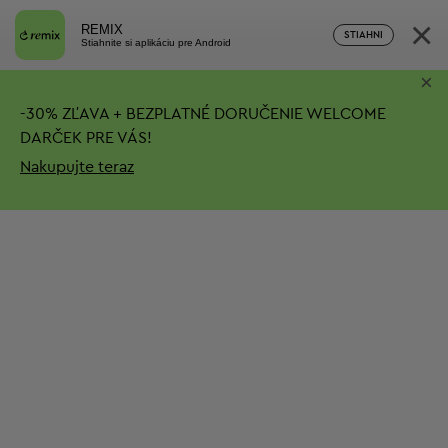
×
REMIX
STIAHNI
Stiahnite si aplikáciu pre Android
×
-
30%
ZĽAVA + BEZPLATNÉ DORUČENIE
WELCOME
DARČEK PRE VÁS!
Nakupujte teraz