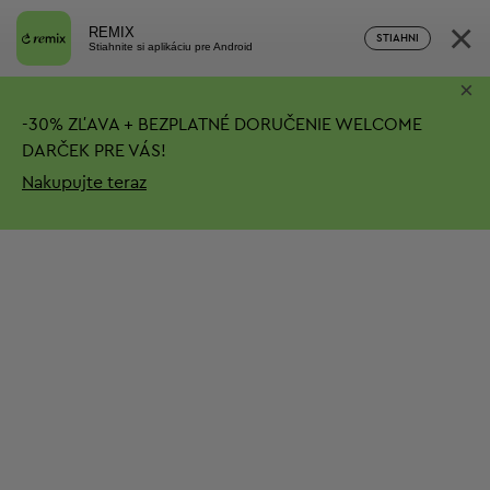
×
REMIX
STIAHNI
Stiahnite si aplikáciu pre Android
×
-
30%
ZĽAVA + BEZPLATNÉ DORUČENIE
WELCOME
DARČEK PRE VÁS!
Nakupujte teraz