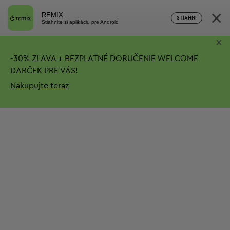
×
REMIX
STIAHNI
Stiahnite si aplikáciu pre Android
×
-
30%
ZĽAVA + BEZPLATNÉ DORUČENIE
WELCOME
DARČEK PRE VÁS!
Nakupujte teraz