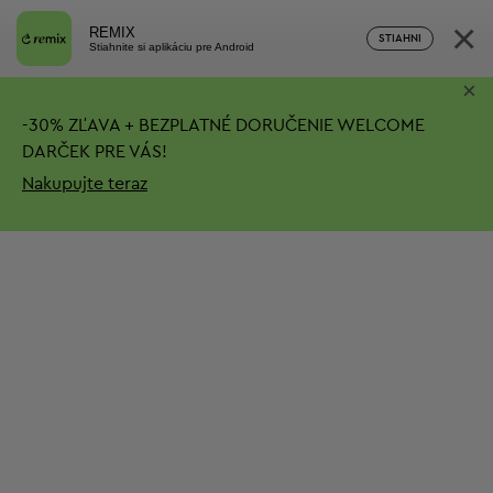
×
REMIX
STIAHNI
Stiahnite si aplikáciu pre Android
×
-
30%
ZĽAVA + BEZPLATNÉ DORUČENIE
WELCOME
DARČEK PRE VÁS!
Nakupujte teraz