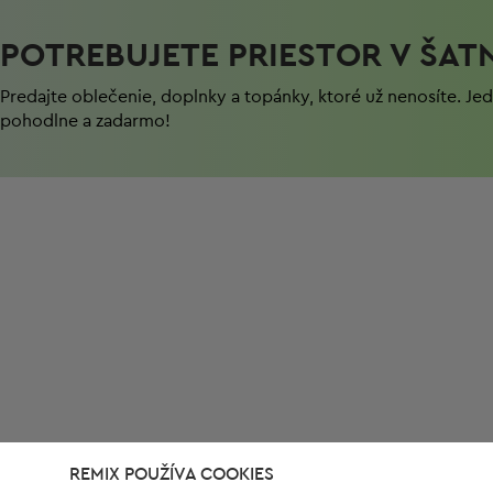
POTREBUJETE PRIESTOR V ŠAT
Predajte oblečenie, doplnky a topánky, ktoré už nenosíte. J
pohodlnе a zadarmo!
REMIX POUŽÍVA COOKIES