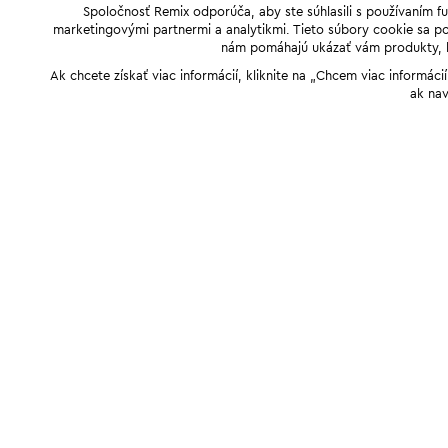
Spoločnosť Remix odporúča, aby ste súhlasili s používaním f
marketingovými partnermi a analytikmi. Tieto súbory cookie sa pou
nám pomáhajú ukázať vám produkty, kto
Ak chcete získať viac informácií, kliknite na „Chcem viac informác
ak nav