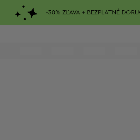
-
30%
ZĽAVA + BEZPLATNÉ DORU