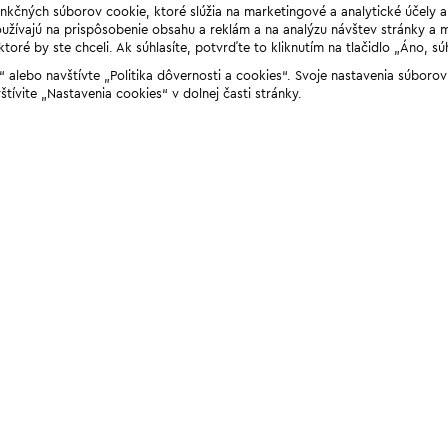
unkčných súborov cookie, ktoré slúžia na marketingové a analytické účely 
žívajú na prispôsobenie obsahu a reklám a na analýzu návštev stránky a mob
ré by ste chceli. Ak súhlasíte, potvrďte to kliknutím na tlačidlo „Áno, sú
ií“ alebo navštívte „Politika dôvernosti a cookies“. Svoje nastavenia súbor
štívite „Nastavenia cookies“ v dolnej časti stránky.