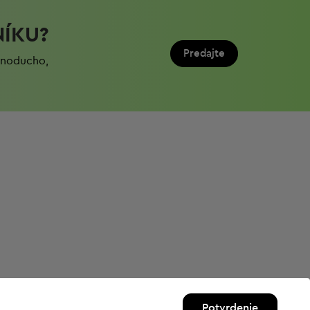
NÍKU?
Predajte
ednoduchо,
Potvrdenie