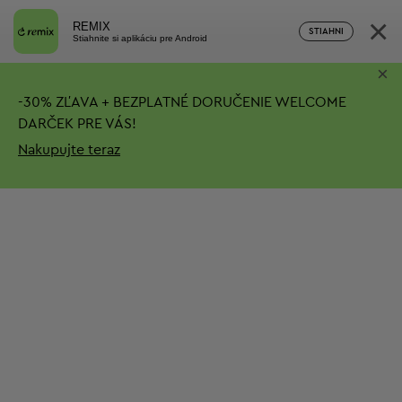
×
REMIX
STIAHNI
Stiahnite si aplikáciu pre Android
×
-
30%
ZĽAVA + BEZPLATNÉ DORUČENIE
WELCOME
DARČEK PRE VÁS!
Nakupujte teraz