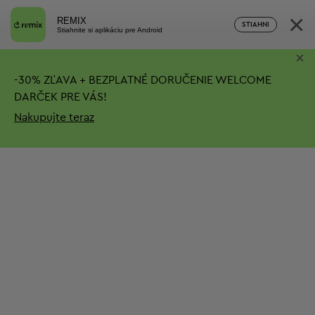
×
REMIX
STIAHNI
Stiahnite si aplikáciu pre Android
×
-
30%
ZĽAVA + BEZPLATNÉ DORUČENIE
WELCOME
DARČEK PRE VÁS!
Nakupujte teraz