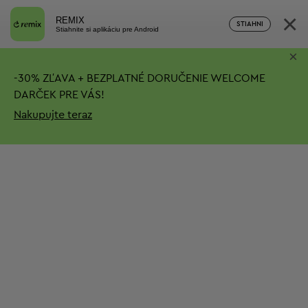
×
REMIX
STIAHNI
Stiahnite si aplikáciu pre Android
×
-
30%
ZĽAVA + BEZPLATNÉ DORUČENIE
WELCOME
DARČEK PRE VÁS!
Nakupujte teraz