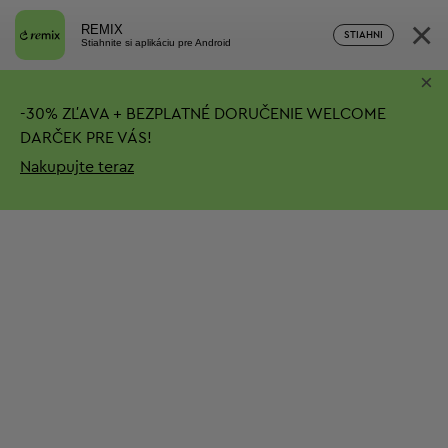
×
REMIX
STIAHNI
Stiahnite si aplikáciu pre Android
×
-
30%
ZĽAVA + BEZPLATNÉ DORUČENIE
WELCOME
DARČEK PRE VÁS!
Nakupujte teraz