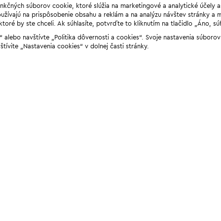
unkčných súborov cookie, ktoré slúžia na marketingové a analytické účely 
žívajú na prispôsobenie obsahu a reklám a na analýzu návštev stránky a mob
ré by ste chceli. Ak súhlasíte, potvrďte to kliknutím na tlačidlo „Áno, sú
ií“ alebo navštívte „Politika dôvernosti a cookies“. Svoje nastavenia súbor
štívite „Nastavenia cookies“ v dolnej časti stránky.