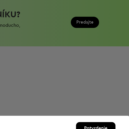
NÍKU?
Predajte
ednoduchо,
Potvrdenie