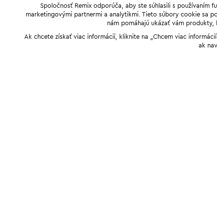
Spoločnosť Remix odporúča, aby ste súhlasili s používaním f
marketingovými partnermi a analytikmi. Tieto súbory cookie sa pou
nám pomáhajú ukázať vám produkty, kto
Ak chcete získať viac informácií, kliknite na „Chcem viac informác
ak nav