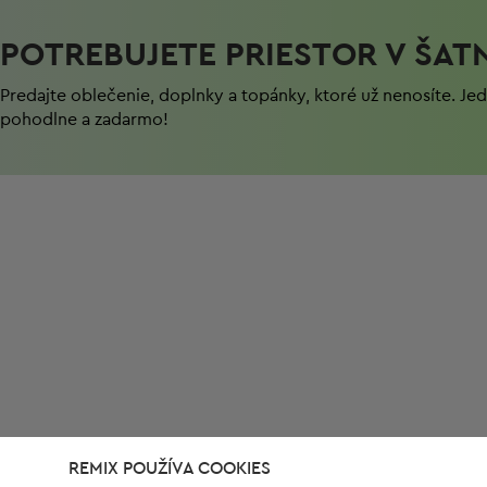
POTREBUJETE PRIESTOR V ŠAT
Predajte oblečenie, doplnky a topánky, ktoré už nenosíte. J
pohodlnе a zadarmo!
REMIX POUŽÍVA COOKIES