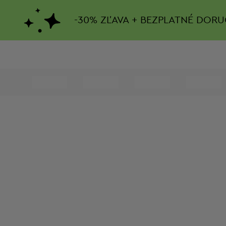
-
30%
ZĽAVA + BEZPLATNÉ DORU