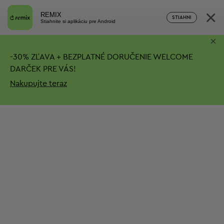
×
REMIX
STIAHNI
Stiahnite si aplikáciu pre Android
×
-
30%
ZĽAVA + BEZPLATNÉ DORUČENIE
WELCOME
DARČEK PRE VÁS!
Nakupujte teraz