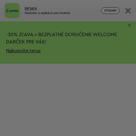
×
REMIX
STIAHNI
Stiahnite si aplikáciu pre Android
×
-
30%
ZĽAVA + BEZPLATNÉ DORUČENIE
WELCOME
DARČEK PRE VÁS!
Nakupujte teraz