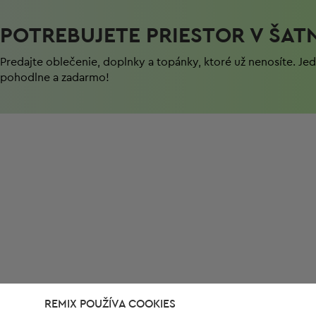
POTREBUJETE PRIESTOR V ŠAT
Predajte oblečenie, doplnky a topánky, ktoré už nenosíte. J
pohodlnе a zadarmo!
REMIX POUŽÍVA COOKIES