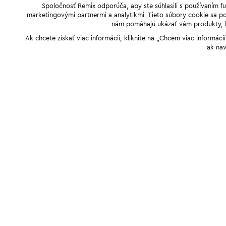
Spoločnosť Remix odporúča, aby ste súhlasili s používaním f
marketingovými partnermi a analytikmi. Tieto súbory cookie sa pou
nám pomáhajú ukázať vám produkty, kto
Ak chcete získať viac informácií, kliknite na „Chcem viac informác
ak nav