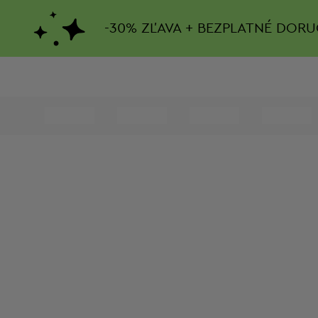
-
30%
ZĽAVA + BEZPLATNÉ DORU