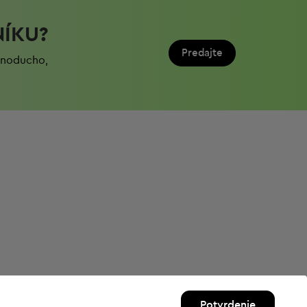
NÍKU?
Predajte
ednoduchо,
Potvrdenie