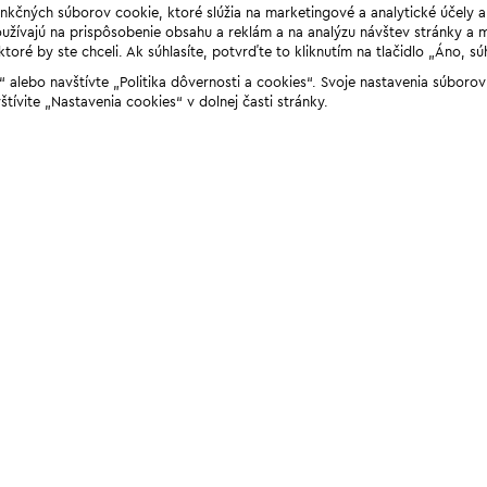
unkčných súborov cookie, ktoré slúžia na marketingové a analytické účely 
žívajú na prispôsobenie obsahu a reklám a na analýzu návštev stránky a mob
ré by ste chceli. Ak súhlasíte, potvrďte to kliknutím na tlačidlo „Áno, sú
ií“ alebo navštívte „Politika dôvernosti a cookies“. Svoje nastavenia súbor
štívite „Nastavenia cookies“ v dolnej časti stránky.