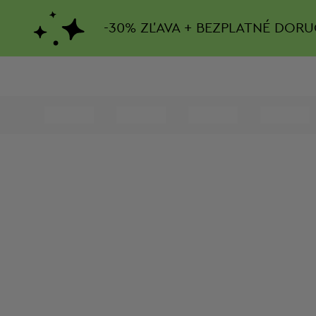
-
30%
ZĽAVA + BEZPLATNÉ DORU