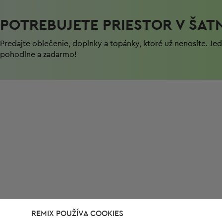
POTREBUJETE PRIESTOR V ŠAT
Predajte oblečenie, doplnky a topánky, ktoré už nenosíte. J
pohodlnе a zadarmo!
REMIX POUŽÍVA COOKIES