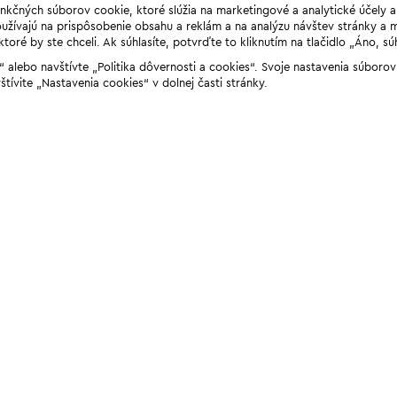
unkčných súborov cookie, ktoré slúžia na marketingové a analytické účely 
žívajú na prispôsobenie obsahu a reklám a na analýzu návštev stránky a mob
ré by ste chceli. Ak súhlasíte, potvrďte to kliknutím na tlačidlo „Áno, sú
ií“ alebo navštívte „Politika dôvernosti a cookies“. Svoje nastavenia súbor
štívite „Nastavenia cookies“ v dolnej časti stránky.