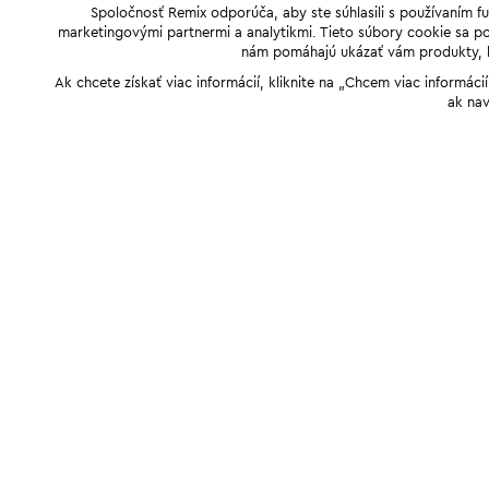
Spoločnosť Remix odporúča, aby ste súhlasili s používaním f
marketingovými partnermi a analytikmi. Tieto súbory cookie sa pou
nám pomáhajú ukázať vám produkty, kto
Ak chcete získať viac informácií, kliknite na „Chcem viac informác
ak nav