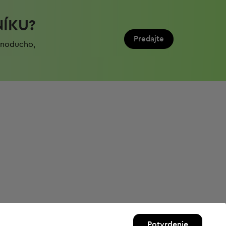
NÍKU?
Predajte
ednoduchо,
Potvrdenie