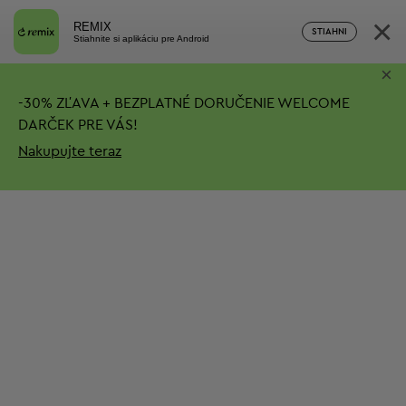
×
REMIX
STIAHNI
Stiahnite si aplikáciu pre Android
×
-
30%
ZĽAVA + BEZPLATNÉ DORUČENIE
WELCOME
DARČEK PRE VÁS!
Nakupujte teraz