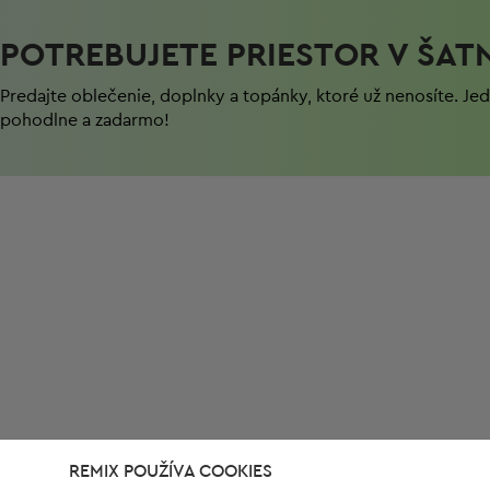
POTREBUJETE PRIESTOR V ŠAT
Predajte oblečenie, doplnky a topánky, ktoré už nenosíte. J
pohodlnе a zadarmo!
REMIX POUŽÍVA COOKIES