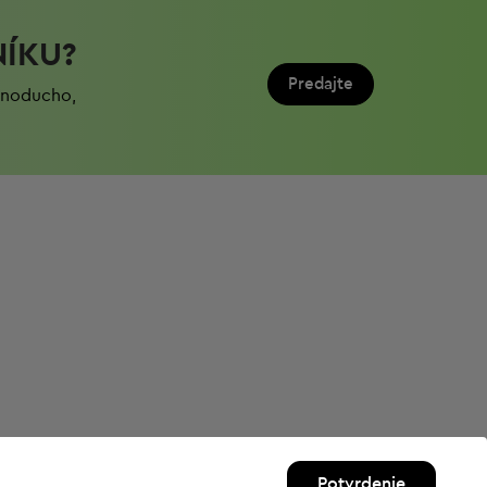
NÍKU?
Predajte
ednoduchо,
Potvrdenie