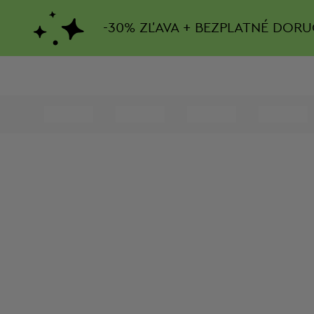
-
30%
ZĽAVA + BEZPLATNÉ DORU