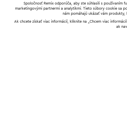
Spoločnosť Remix odporúča, aby ste súhlasili s používaním f
marketingovými partnermi a analytikmi. Tieto súbory cookie sa pou
nám pomáhajú ukázať vám produkty, kto
Ak chcete získať viac informácií, kliknite na „Chcem viac informác
ak nav