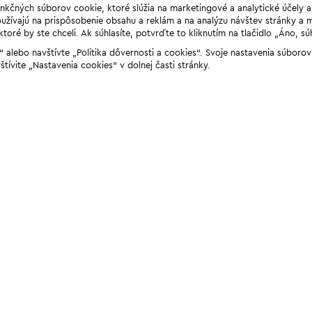
unkčných súborov cookie, ktoré slúžia na marketingové a analytické účely 
žívajú na prispôsobenie obsahu a reklám a na analýzu návštev stránky a mob
ré by ste chceli. Ak súhlasíte, potvrďte to kliknutím na tlačidlo „Áno, sú
ií“ alebo navštívte „Politika dôvernosti a cookies“. Svoje nastavenia súbor
štívite „Nastavenia cookies“ v dolnej časti stránky.