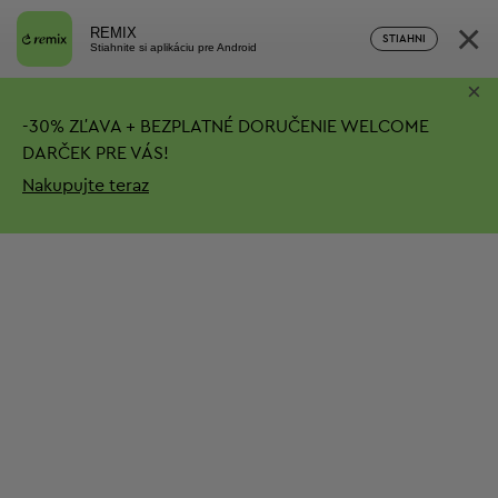
×
REMIX
STIAHNI
Stiahnite si aplikáciu pre Android
×
-
30%
ZĽAVA + BEZPLATNÉ DORUČENIE
WELCOME
DARČEK PRE VÁS!
Nakupujte teraz