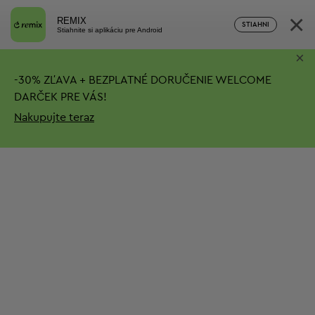
×
REMIX
STIAHNI
Stiahnite si aplikáciu pre Android
×
-
30%
ZĽAVA + BEZPLATNÉ DORUČENIE
WELCOME
DARČEK PRE VÁS!
Nakupujte teraz