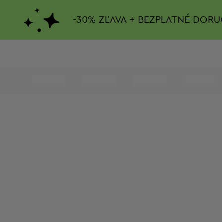
-
30%
ZĽAVA + BEZPLATNÉ DORU