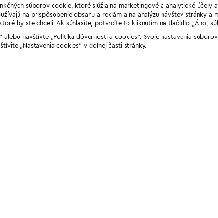
unkčných súborov cookie, ktoré slúžia na marketingové a analytické účely 
žívajú na prispôsobenie obsahu a reklám a na analýzu návštev stránky a mob
ré by ste chceli. Ak súhlasíte, potvrďte to kliknutím na tlačidlo „Áno, sú
ií“ alebo navštívte „Politika dôvernosti a cookies“. Svoje nastavenia súbor
štívite „Nastavenia cookies“ v dolnej časti stránky.