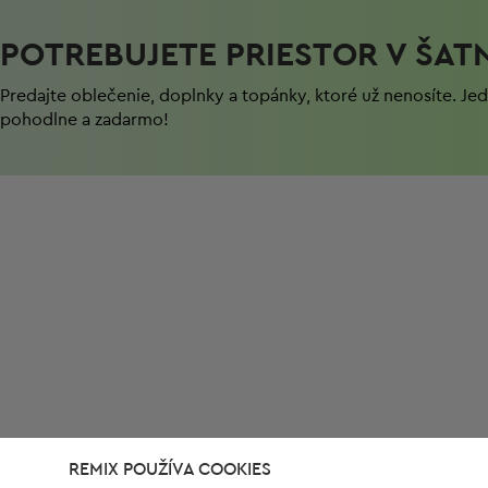
POTREBUJETE PRIESTOR V ŠAT
Predajte oblečenie, doplnky a topánky, ktoré už nenosíte. J
pohodlnе a zadarmo!
REMIX POUŽÍVA COOKIES