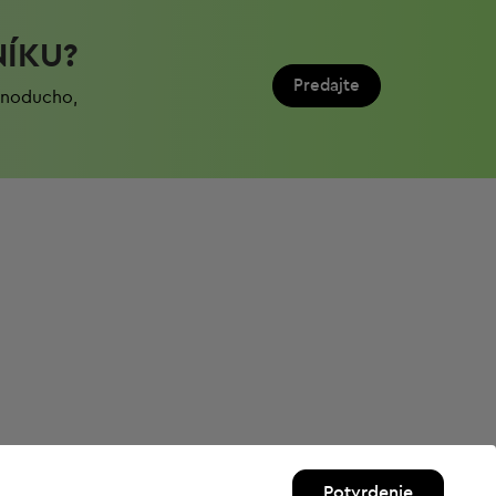
NÍKU?
Predajte
ednoduchо,
Potvrdenie