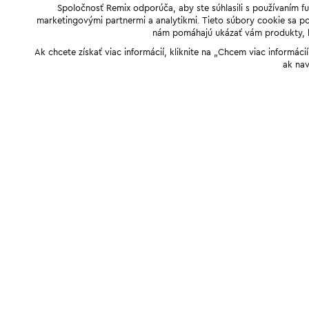
Spoločnosť Remix odporúča, aby ste súhlasili s používaním f
marketingovými partnermi a analytikmi. Tieto súbory cookie sa pou
nám pomáhajú ukázať vám produkty, kto
Ak chcete získať viac informácií, kliknite na „Chcem viac informác
ak nav