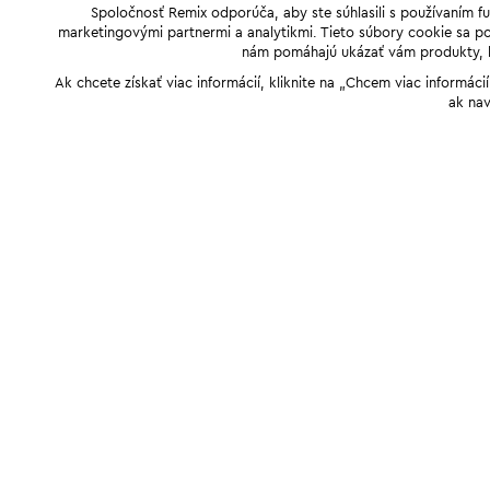
Spoločnosť Remix odporúča, aby ste súhlasili s používaním f
marketingovými partnermi a analytikmi. Tieto súbory cookie sa pou
nám pomáhajú ukázať vám produkty, kto
Ak chcete získať viac informácií, kliknite na „Chcem viac informác
ak nav