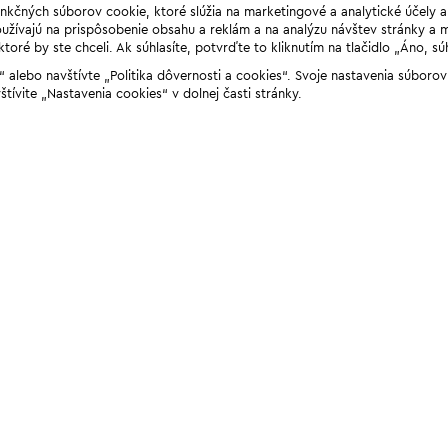
unkčných súborov cookie, ktoré slúžia na marketingové a analytické účely 
žívajú na prispôsobenie obsahu a reklám a na analýzu návštev stránky a mob
ré by ste chceli. Ak súhlasíte, potvrďte to kliknutím na tlačidlo „Áno, sú
ií“ alebo navštívte „Politika dôvernosti a cookies“. Svoje nastavenia súbor
štívite „Nastavenia cookies“ v dolnej časti stránky.