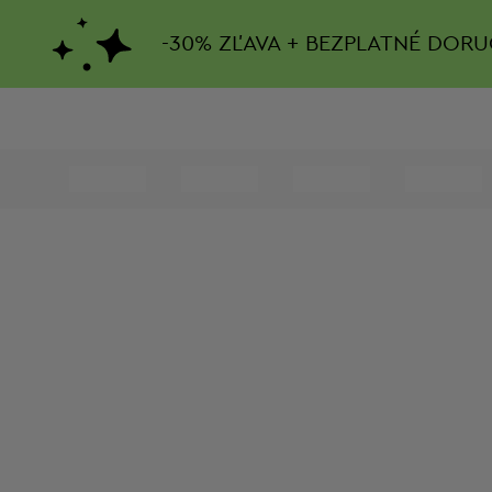
-
30%
ZĽAVA + BEZPLATNÉ DORU