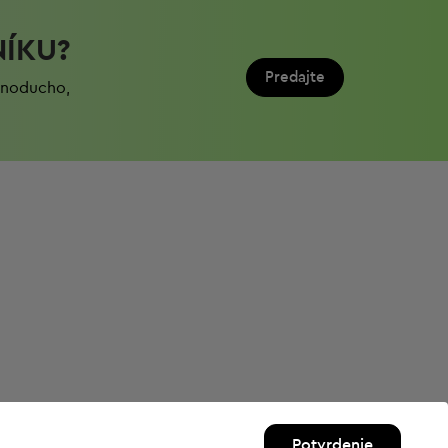
NÍKU?
Predajte
ednoduchо,
Potvrdenie