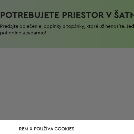
POTREBUJETE PRIESTOR V ŠAT
Predajte oblečenie, doplnky a topánky, ktoré už nenosíte. J
pohodlnе a zadarmo!
REMIX POUŽÍVA COOKIES