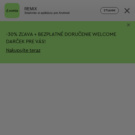
×
REMIX
STIAHNI
Stiahnite si aplikáciu pre Android
×
-
30%
ZĽAVA + BEZPLATNÉ DORUČENIE
WELCOME
DARČEK PRE VÁS!
Nakupujte teraz