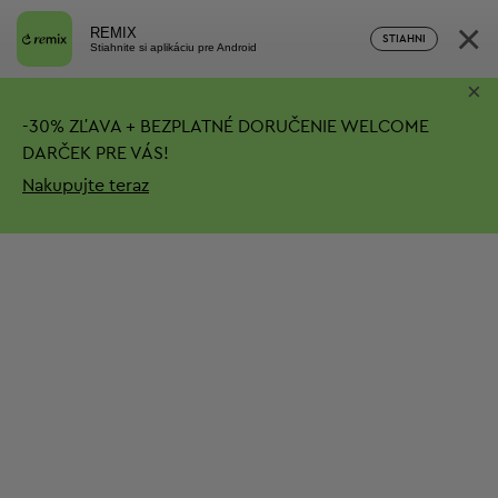
×
REMIX
STIAHNI
Stiahnite si aplikáciu pre Android
×
-
30%
ZĽAVA + BEZPLATNÉ DORUČENIE
WELCOME
DARČEK PRE VÁS!
Nakupujte teraz