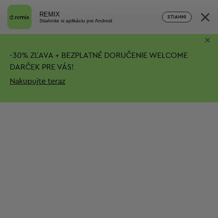
×
REMIX
STIAHNI
Stiahnite si aplikáciu pre Android
×
-
30%
ZĽAVA + BEZPLATNÉ DORUČENIE
WELCOME
DARČEK PRE VÁS!
Nakupujte teraz