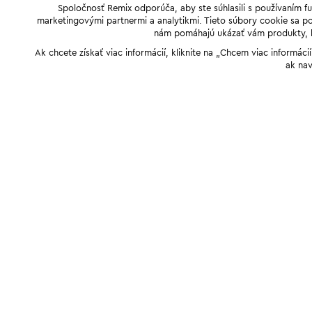
Spoločnosť Remix odporúča, aby ste súhlasili s používaním f
marketingovými partnermi a analytikmi. Tieto súbory cookie sa pou
nám pomáhajú ukázať vám produkty, kto
Ak chcete získať viac informácií, kliknite na „Chcem viac informác
ak nav