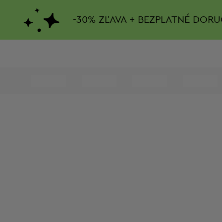
-
30%
ZĽAVA + BEZPLATNÉ DORU