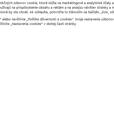
unkčných súborov cookie, ktoré slúžia na marketingové a analytické účely 
žívajú na prispôsobenie obsahu a reklám a na analýzu návštev stránky a mob
ré by ste chceli. Ak súhlasíte, potvrďte to kliknutím na tlačidlo „Áno, sú
ií“ alebo navštívte „Politika dôvernosti a cookies“. Svoje nastavenia súbor
štívite „Nastavenia cookies“ v dolnej časti stránky.