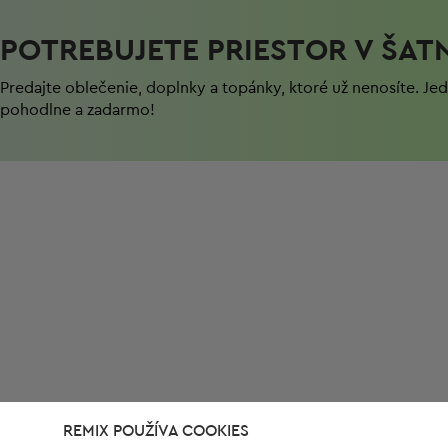
POTREBUJETE PRIESTOR V ŠAT
Predajte oblečenie, doplnky a topánky, ktoré už nenosíte. J
pohodlnе a zadarmo!
REMIX POUŽÍVA COOKIES