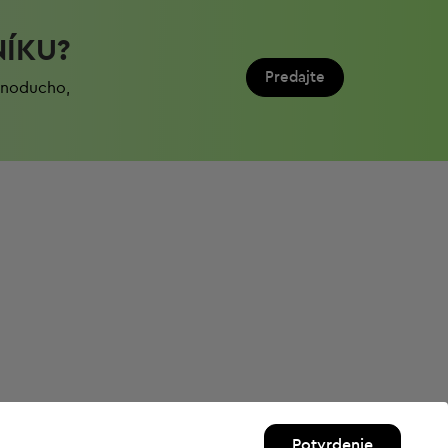
NÍKU?
Predajte
ednoduchо,
Potvrdenie