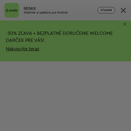
×
REMIX
STIAHNI
Stiahnite si aplikáciu pre Android
×
-
30%
ZĽAVA + BEZPLATNÉ DORUČENIE
WELCOME
DARČEK PRE VÁS!
Nakupujte teraz