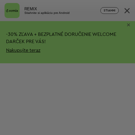
×
REMIX
STIAHNI
Stiahnite si aplikáciu pre Android
×
-
30%
ZĽAVA + BEZPLATNÉ DORUČENIE
WELCOME
DARČEK PRE VÁS!
Nakupujte teraz