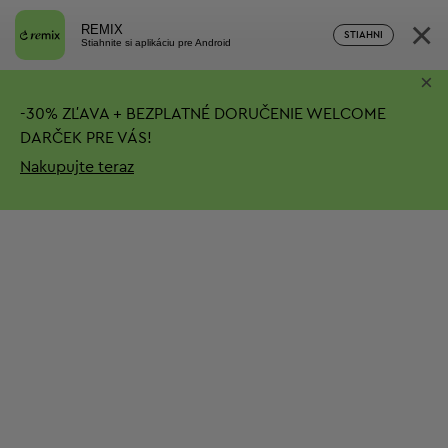
×
REMIX
STIAHNI
Stiahnite si aplikáciu pre Android
×
-
30%
ZĽAVA + BEZPLATNÉ DORUČENIE
WELCOME
DARČEK PRE VÁS!
Nakupujte teraz